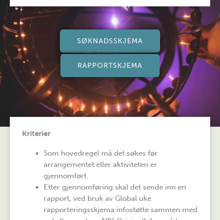
SØKNADSSKJEMA
RAPPORTSKJEMA
Kriterier
Som hovedregel må det søkes før
arrangementet eller aktiviteten er
gjennomført.
Etter gjennomføring skal det sende inn en
rapport, ved bruk av Global uke
rapporteringsskjema infostøtte sammen med