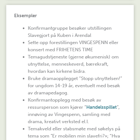
Eksempler
Konfirmantgruppe besøker utstillingen
Slavegjort på Kuben i Arendal
Sette opp forestillingen VINGESPENN eller
konsert med FRIHETENS TIME
Temagudstjeneste (gjerne økumenisk) om
utnyttelse, menneskeverd, bærekraft,
hvordan kan kirkene bidra.
Bruke dramaopplegget “Stopp utnyttelsen!”
for ungdom 14-19 år, eventuelt med besøk
av dramapedagog.
Konfirmantopplegg med besøk av
ressursperson som kjører “
Handelsspillet
”,
innøving av Vingespenn, samling med
drama, kreativt verksted el.l.
Temakveld eller stabsmøte med søkelys på
tema som ”Er mobilen min slavefri?»; “Hva