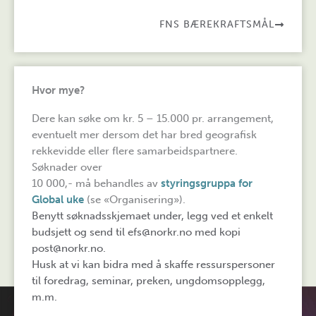
FNS BÆREKRAFTSMÅL
Hvor mye?
Dere kan søke om kr. 5 – 15.000 pr. arrangement,
eventuelt mer dersom det har bred geografisk
rekkevidde eller flere samarbeidspartnere.
Søknader over
10 000,- må behandles av
styringsgruppa for
Global uke
(se «Organisering»).
Benytt søknadsskjemaet under, legg ved et enkelt
budsjett og send til efs@norkr.no med kopi
post@norkr.no.
Husk at vi kan bidra med å skaffe ressurspersoner
til foredrag, seminar, preken, ungdomsopplegg,
m.m.