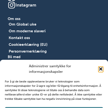
Instagram
Om oss
Om Global uke
Om moderne slaveri
Kontakt oss
Cookieerklæring (EU)
Personvernerklæring
Bli med
Bli med
Administrer samtykke for
Ressurser
informasjonskapsler
Åpenhetsloven
For å gi de beste opplevelsene bruker vi teknologier som
Registrer arrangement
informasjonskapsler for å lagre og/eller få tilgang til enhetsinformasjon. Å
Søk støtte
samtykke til disse teknologiene vil tillate oss å behandle data som
nettleseratferd eller unike ID-er på dette nettstedet. Å ikke samtykke eller
trekke tilbake samtykke kan ha negativ innvirkning på visse funksjoner.