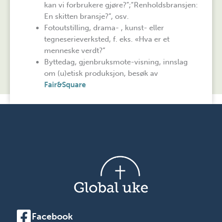
kan vi forbrukere gjøre?”;“Renholdsbransjen:
En skitten bransje?”, osv.
Fotoutstilling, drama- , kunst- eller
tegneserieverksted, f. eks. «Hva er et
menneske verdt?”
Byttedag, gjenbruksmote-visning, innslag
om (u)etisk produksjon, besøk av
Fair&Square
Facebook