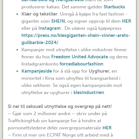
produserer kakao. Det samme gjelder
Starbucks
.
Klær
og tekstiler
: Unngå å kjøpe fra fast fashion -
giganter som
SHEIN
, og signer opprop til dem
HER
eller på
Instagram
. De utøver også kjøpepress
https://press.no/klesgiganten-shein-vinner-arets-
gullbarbie-2024/
Kampanjer mot utnyttelse i ulike industrier finner
finner du hos
Freedom United Advocate
og deres
Instadgramkonto
forcedlabourfashion
Kampanjeside
for å stå opp for
Uyghurer
, en
minoritet i Kina som utnyttes til tvangsarbeid i
ulike sektorer. Se også egen kampanjeside mot
utnyttelse av uyghurer i
klesindustrien
.
Si nei til seksuell utnyttelse og overgrep på nett
!
– Gjør som 2 millioner andre – skriv under på
TraffickingHub sin kampanje for å hindre at
pornonettstedene deler overgrepsmateriale
HER
– Finn ut mer om ECPAT Norge sitt arbeid med å