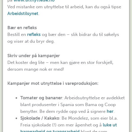
Ved mistanke om utnyttelse til arbeid, kan du også tipse
Arbeidstilsynet
.
Bær en refleks
Bestill en
refleks
og bær den – slik bidrar du til søkelys
og viser at du bryr deg.
Skriv under på kampanjer
Det koster deg lite – men kan gjøre en stor forskjell,
dersom mange nok er med!
Kampanjer mot utnyttelse i vareproduksjon:
Tomater og bananer
: Arbeidsutnyttelse er avdekket
blant produsenter i Spania som Bama og Coop
benytter. Be dem rydde opp ved å signere
her
.
Sjokolade / Kakako
: Be Mondelez, som eier bl.a.
Freia sjokolade (!) om mer åpenhet og å
luke ut
barnearbeid og tvangsarbeid
blant de som