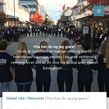
Hopp
rett
til
innholdet
Hva kan du og jeg gjøre?
Husk at summen av mange små og større
handlinger beveger verden i en mer rettferdig
retning. Vi er del av en stor og global anti-slaveri
bevegelse! …
Global Uke
|
Ressurser
|
Hva kan du og jeg gjøre?