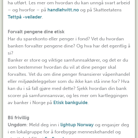
ha utført. Les mer om hvordan du kan unngå svart arbeid
– og hvorfor – på
handlehvitt.no
og på Skatteetatens
Tettpå -veileder
.
Forvalt pengene dine
etisk
Har du sparekonto eller penger i fond? Vet du hvordan
banken forvalter pengene dine? Og hva har det egentlig å
si?
Banker er store og viktige samfunnsaktører, og det er du
som bestemmer hvordan du vil at dine penger skal
forvaltes. Vet du om dine penger finansierer våpenhandel
eller miljøødeleggelser som du ikke kan stå inne for? Hva
kan du i så fall gjøre med dette? Sjekk hvordan din bank
scorer på samfunnsansvar, og les mer om kartleggingen
av banker i Norge på
Etisk bankguide
.
Bli frivillig
Ungdom
: Meld deg inn i
lightup Norway
og engasjer deg
i en lokalgruppe for å forebygge menneskehandel og