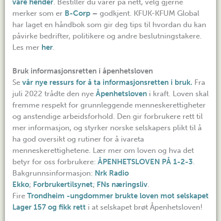
våre hender
. Bestiller du varer på nett, velg gjerne
merker som er
B-Corp
–
godkjent. KFUK-KFUM Global
har laget en håndbok som gir deg tips til hvordan du kan
påvirke bedrifter, politikere og andre beslutningstakere.
Les mer
her
.
Bruk informasjonsretten i åpenhetsloven
Se
vår nye ressurs for å ta informasjonsretten i bruk
.
Fra
juli 2022 trådte den nye
Åpenhetsloven
i kraft. Loven skal
fremme respekt for grunnleggende menneskerettigheter
og anstendige arbeidsforhold. Den gir forbrukere rett til
mer informasjon, og styrker norske selskapers plikt til å
ha god oversikt og rutiner for å ivareta
menneskerettighetene. Lær mer om loven og hva det
betyr for oss forbrukere:
ÅPENHETSLOVEN PÅ 1-2-3
.
Bakgrunnsinformasjon:
Nrk
Radio
Ekko
;
Forbrukertilsynet
;
FNs næringsliv
.
Fire
Trondheim -ungdommer brukte loven mot selskapet
Lager 157 og fikk rett
i at selskapet brøt Åpenhetsloven!