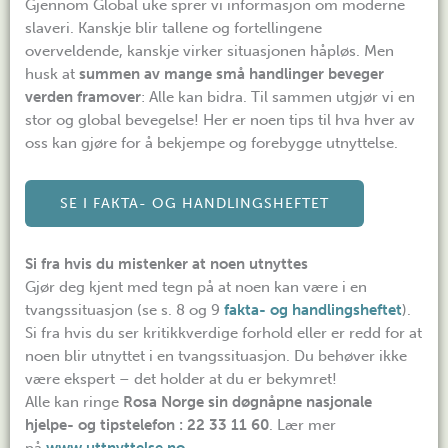
Gjennom Global uke sprer vi informasjon om moderne
slaveri. Kanskje blir tallene og fortellingene
overveldende, kanskje virker situasjonen håpløs. Men
husk at
summen av mange små handlinger beveger
verden framover
: Alle kan bidra. Til sammen utgjør vi en
stor og global bevegelse! Her er noen tips til hva hver av
oss kan gjøre for å bekjempe og forebygge utnyttelse.
SE I FAKTA- OG HANDLINGSHEFTET
Si fra
hvis du mistenker at noen utnyttes
Gjør deg kjent med tegn på at noen kan være i en
tvangssituasjon (se s. 8 og 9
fakta- og handlingsheftet
).
Si fra hvis du ser kritikkverdige forhold eller er redd for at
noen blir utnyttet i en tvangssituasjon. Du behøver ikke
være ekspert – det holder at du er bekymret!
Alle kan ringe
Rosa Norge sin døgnåpne nasjonale
hjelpe- og tipstelefon : 22 33 11 60
. Lær mer
på
www.uttnyttelse.no