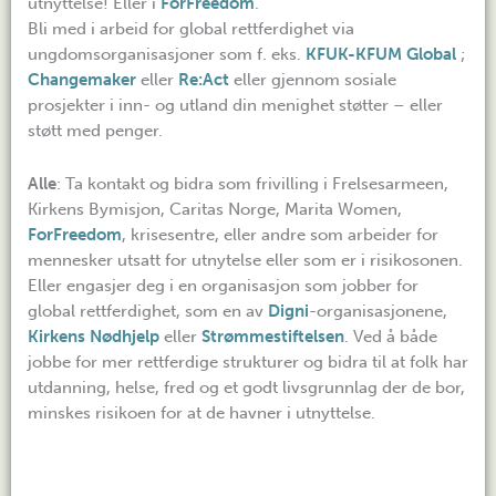
utnyttelse! Eller i
ForFreedom
.
Bli med i arbeid for global rettferdighet via
ungdomsorganisasjoner som f. eks.
KFUK-KFUM Global
;
Changemaker
eller
Re:Act
eller gjennom sosiale
prosjekter i inn- og utland din menighet støtter – eller
støtt med penger.
Alle
: Ta kontakt og bidra som frivilling i Frelsesarmeen,
Kirkens Bymisjon, Caritas Norge, Marita Women,
ForFreedom
, krisesentre, eller andre som arbeider for
mennesker utsatt for utnytelse eller som er i risikosonen.
Eller engasjer deg i en organisasjon som jobber for
global rettferdighet, som en av
Digni
-organisasjonene,
Kirkens Nødhjelp
eller
Strømmestiftelsen
. Ved å både
jobbe for mer rettferdige strukturer og bidra til at folk har
utdanning, helse, fred og et godt livsgrunnlag der de bor,
minskes risikoen for at de havner i utnyttelse.