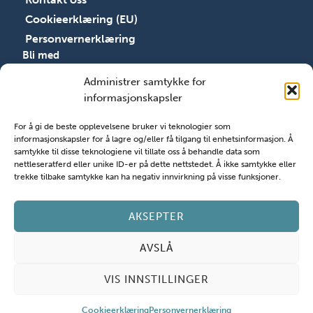
Cookieerklæring (EU)
Personvernerklæring
Bli med
Bli med
Administrer samtykke for
Ressurser
informasjonskapsler
Åpenhetsloven
For å gi de beste opplevelsene bruker vi teknologier som
Registrer arrangement
informasjonskapsler for å lagre og/eller få tilgang til enhetsinformasjon. Å
Søk støtte
samtykke til disse teknologiene vil tillate oss å behandle data som
nettleseratferd eller unike ID-er på dette nettstedet. Å ikke samtykke eller
trekke tilbake samtykke kan ha negativ innvirkning på visse funksjoner.
AKSEPTER
AVSLÅ
Alle rettigheter © 2026
Norges Kristne råd
| Siden
er utviklet av
Nettsmed
VIS INNSTILLINGER
Cookieerklæring
Personvernerklæring