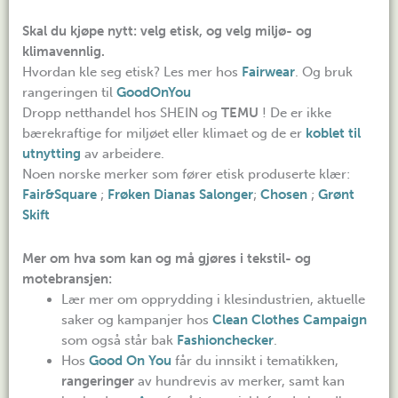
Skal du kjøpe nytt: velg etisk, og velg miljø- og
klimavennlig.
Hvordan kle seg etisk? Les mer hos
Fairwear
. Og bruk
rangeringen til
GoodOnYou
Dropp netthandel hos SHEIN og
TEMU
! De er ikke
bærekraftige for miljøet eller klimaet og de er
koblet til
utnytting
av arbeidere.
Noen norske merker som fører etisk produserte klær:
Fair&Square
;
Frøken Dianas Salonger
;
Chosen
;
Grønt
Skift
Mer om hva som kan og må gjøres i tekstil- og
motebransjen:
Lær mer om opprydding i klesindustrien, aktuelle
saker og kampanjer hos
Clean Clothes Campaign
som også står bak
Fashionchecker
.
Hos
Good On You
får du innsikt i tematikken,
rangeringer
av hundrevis av merker, samt kan