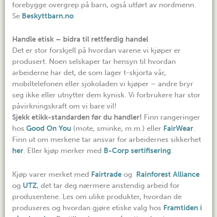
forebygge overgrep på barn, også utført av nordmenn.
Se
Beskyttbarn.no
Handle etisk – b
idra til rettferdig handel
Det er stor forskjell på hvordan varene vi kjøper er
produsert. Noen selskaper tar hensyn til hvordan
arbeiderne har det, de som lager t-skjorta vår,
mobiltelefonen eller sjokoladen vi kjøper – andre bryr
seg ikke eller utnytter dem kynisk. Vi forbrukere har stor
påvirkningskraft om vi bare vil!
Sjekk etikk-standarden før du handler!
Finn rangeringer
hos
Good On You
(mote, sminke, m.m.) eller
FairWear
.
Finn ut om merkene tar ansvar for arbeidernes sikkerhet
her
. Eller kjøp merker med
B-Corp sertifisering
.
Kjøp varer merket med
Fairtrade
og
Rainforest Alliance
og
UTZ
, det tar deg nærmere anstendig arbeid for
produsentene. Les om ulike produkter, hvordan de
produseres og hvordan gjøre etiske valg hos
Framtiden i