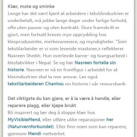
Klær, mote og sminke
Lenge har det vært kjent at arbeidere i tekstilindustrien er
underbetalt, må jobbe lange dager under farlige forhold,
ofte uten pauser og uten kontrakt. Store framskritt er
gjort, men fortsatt kreves mye opprydding hos
klesprodusenter, merkevareeiere, og myndigheter. “Som
tekstilarbeider er vi som levende maskiner,» reflekterer
Nasreen Sheikh. Hun overlevde barne- og tvangsarbeid i
klesfabrikker i Nepal. Se og hør
Nasreen fortelle sin
historie
. Nasreen er nå en frontfigur i arbeidet for at
klesindustrien skal ta mer ansvar. Les også
tekstilarbeideren Chantou
sin historie i vår ressursbank.
Det viktigste du kan gjøre, er å la være å handle, eller
reparere plagg, eller kjøpe brukt
.
Bli inspirert og lær deg å stoppe klær hos
MyVisibleMend
, eller utføre ulike reparasjoner
her
(Naturvernforbundet)
. Eller finn noen som kan reparere,
gjennom
Mendi
-nettverket.