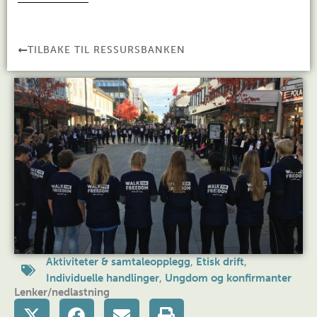
TILBAKE TIL RESSURSBANKEN
Aktiviteter & samtaleopplegg
,
Etisk drift
,
Individuelle handlinger
,
Ungdom og konfirmanter
Lenker/nedlastning