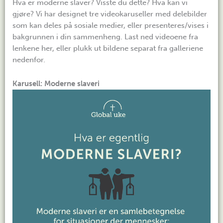
Hva er moderne slaver? Visste du dette? Hva kan vi
gjøre? Vi har designet tre videokaruseller med delebilder
som kan deles på sosiale medier, eller presenteres/vises i
bakgrunnen i din sammenheng. Last ned videoene fra
lenkene her, eller plukk ut bildene separat fra galleriene
nedenfor.
Karusell: Moderne slaveri