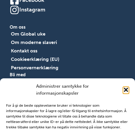
Facebook
Instagram
Om oss
Om Global uke
Om moderne slaveri
Kontakt oss
Cookieerklæring (EU)
Personvernerklæring
Bli med
Bli med
Administrer samtykke for
Ressurser
informasjonskapsler
Åpenhetsloven
For å gi de beste opplevelsene bruker vi teknologier som
Registrer arrangement
informasjonskapsler for å lagre og/eller få tilgang til enhetsinformasjon. Å
Søk støtte
samtykke til disse teknologiene vil tillate oss å behandle data som
nettleseratferd eller unike ID-er på dette nettstedet. Å ikke samtykke eller
trekke tilbake samtykke kan ha negativ innvirkning på visse funksjoner.