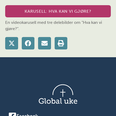
KARUSELL: HVA KAN VI GJØRE?
En videokarusell med tre delebilder om "Hva kan vi
gjøre?".