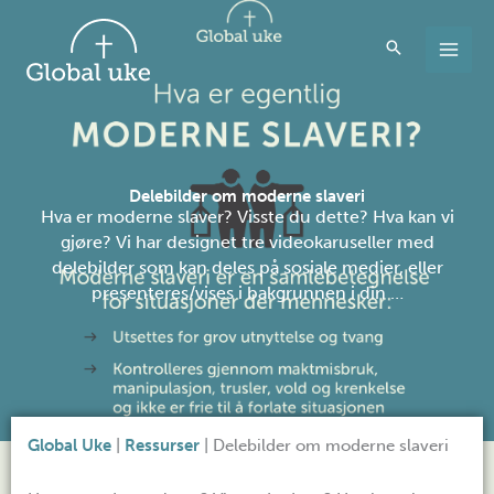
Hopp
rett
til
innholdet
Delebilder om moderne slaveri
Hva er moderne slaver? Visste du dette? Hva kan vi
gjøre? Vi har designet tre videokaruseller med
delebilder som kan deles på sosiale medier, eller
presenteres/vises i bakgrunnen i din …
Global Uke
|
Ressurser
|
Delebilder om moderne slaveri