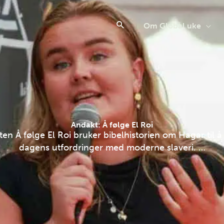
Om Global uke
Andakt: Å følge El Roi
en Å følge El Roi bruker bibelhistorien om Hagar til å
dagens utfordringer med moderne slaveri. …