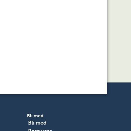
Bli med
Bli med
Ressurser