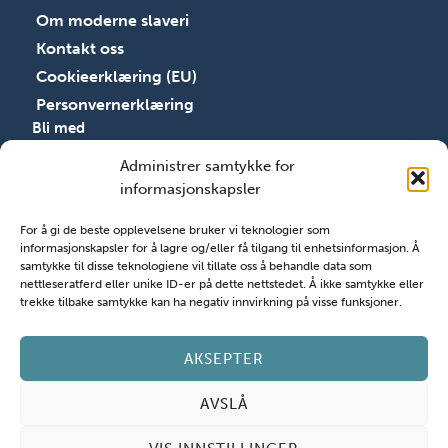
Om moderne slaveri
Kontakt oss
Cookieerklæring (EU)
Personvernerklæring
Bli med
Bli med
Administrer samtykke for
Ressurser
informasjonskapsler
Åpenhetsloven
For å gi de beste opplevelsene bruker vi teknologier som
Registrer arrangement
informasjonskapsler for å lagre og/eller få tilgang til enhetsinformasjon. Å
Søk støtte
samtykke til disse teknologiene vil tillate oss å behandle data som
nettleseratferd eller unike ID-er på dette nettstedet. Å ikke samtykke eller
trekke tilbake samtykke kan ha negativ innvirkning på visse funksjoner.
AKSEPTER
AVSLÅ
Alle rettigheter © 2026
Norges Kristne råd
| Siden