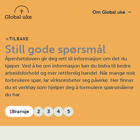
Hopp
rett
Om Global uke
til
innholdet
TILBAKE
Still gode spørsmål
Åpenhetsloven gir deg rett til informasjon om det du
kjøper. Ved å be om informasjon kan du bidra til bedre
arbeidsforhold og mer rettferdig handel. Når mange nok
forbrukere spør, lar virksomheter seg påvirke. Her finner
du et verktøy som hjelper deg å formulere spørsmålene
du har.
1
Bransje
2
3
4
5