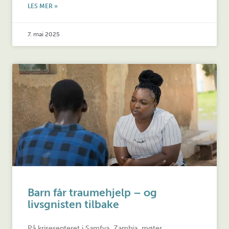
LES MER »
7. mai 2025
Barn får traumehjelp – og
livsgnisten tilbake
På krisesenteret i Samfya, Zambia, møter