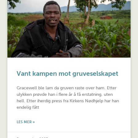
Vant kampen mot gruveselskapet
Gracewell ble lam da gruven raste over ham. Etter
ulykken prøvde han i flere år å få erstatning, uten
hell. Etter iherdig press fra Kirkens Nødhjelp har han
endelig fått
LES MER »