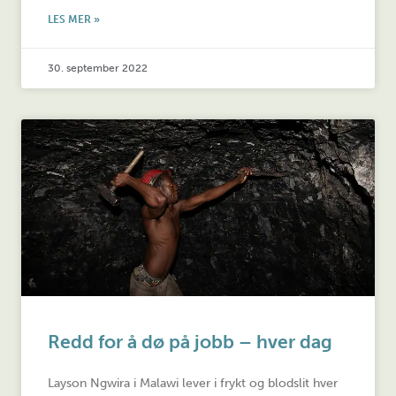
LES MER »
30. september 2022
Redd for å dø på jobb – hver dag
Layson Ngwira i Malawi lever i frykt og blodslit hver